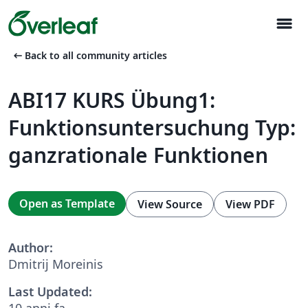
menu
arrow_left_alt
Back to all community articles
ABI17 KURS Übung1:
Funktionsuntersuchung Typ:
ganzrationale Funktionen
Open as Template
View Source
View PDF
Author:
Dmitrij Moreinis
Last Updated:
10 anni fa