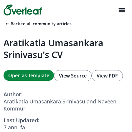
menu
arrow_left_alt
Back to all community articles
Aratikatla Umasankara
Srinivasu's CV
Open as Template
View Source
View PDF
Author:
Aratikatla Umasankara Srinivasu and Naveen
Kommuri
Last Updated:
7 anni fa