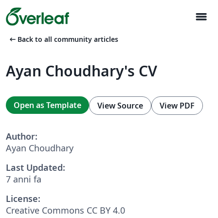
menu
arrow_left_alt
Back to all community articles
Ayan Choudhary's CV
Open as Template
View Source
View PDF
Author:
Ayan Choudhary
Last Updated:
7 anni fa
License:
Creative Commons CC BY 4.0