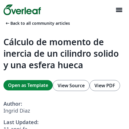
menu
arrow_left_alt
Back to all community articles
Cálculo de momento de
inercia de un cilindro solido
y una esfera hueca
Open as Template
View Source
View PDF
Author:
Ingrid Diaz
Last Updated:
11 anni fa