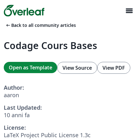
menu
arrow_left_alt
Back to all community articles
Codage Cours Bases
Open as Template
View Source
View PDF
Author:
aaron
Last Updated:
10 anni fa
License:
LaTeX Project Public License 1.3c