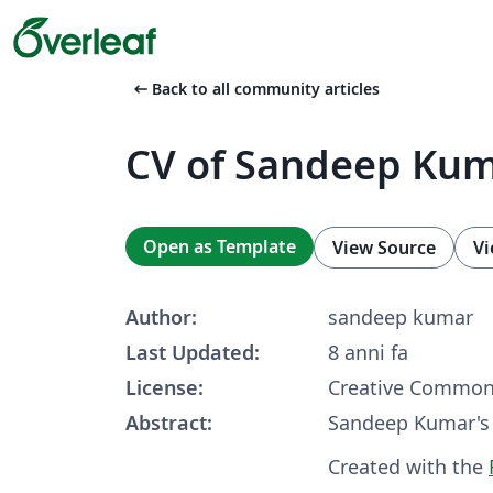
arrow_left_alt
Back to all community articles
CV of Sandeep Ku
Open as Template
View Source
Vi
Author:
sandeep kumar
Last Updated:
8 anni fa
License:
Creative Common
Abstract:
Sandeep Kumar's
Created with the