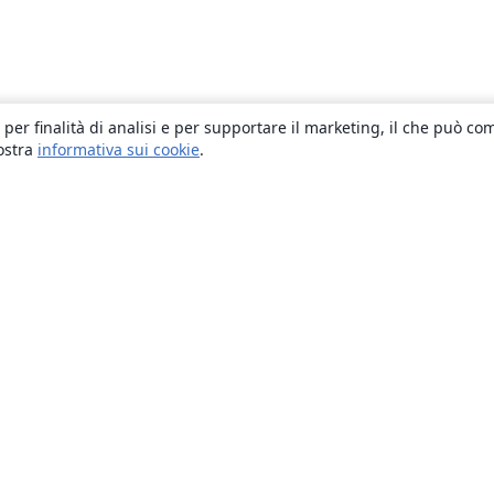
 per finalità di analisi e per supportare il marketing, il che può co
nostra
informativa sui cookie
.
About
About us
Careers
Blog