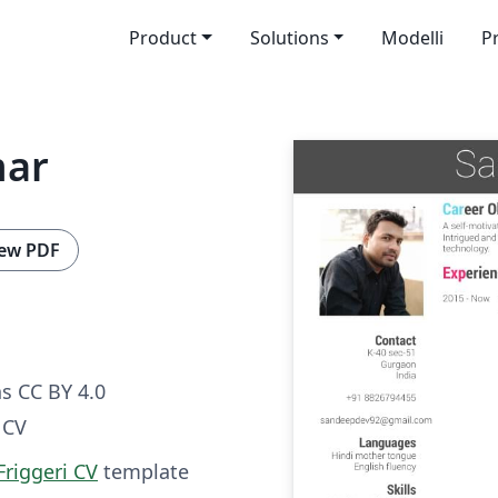
Product
Solutions
Modelli
P
mar
ew PDF
s CC BY 4.0
 CV
Friggeri CV
template