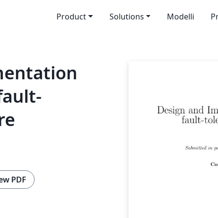
Product
Solutions
Modelli
P
mentation
fault-
re
ew PDF