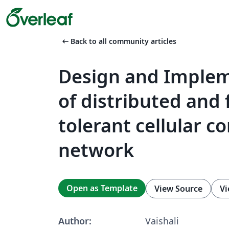
arrow_left_alt
Back to all community articles
Design and Imple
of distributed and 
tolerant cellular co
network
Open as Template
View Source
Vi
Author:
Vaishali