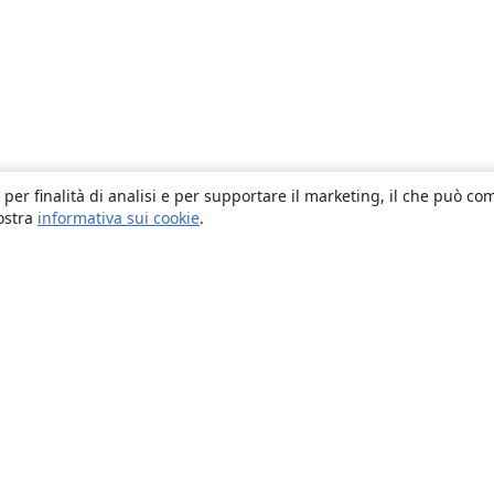
 per finalità di analisi e per supportare il marketing, il che può co
nostra
informativa sui cookie
.
About
About us
Careers