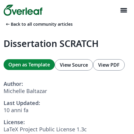
menu
arrow_left_alt
Back to all community articles
Dissertation SCRATCH
Open as Template
View Source
View PDF
Author:
Michelle Baltazar
Last Updated:
10 anni fa
License:
LaTeX Project Public License 1.3c