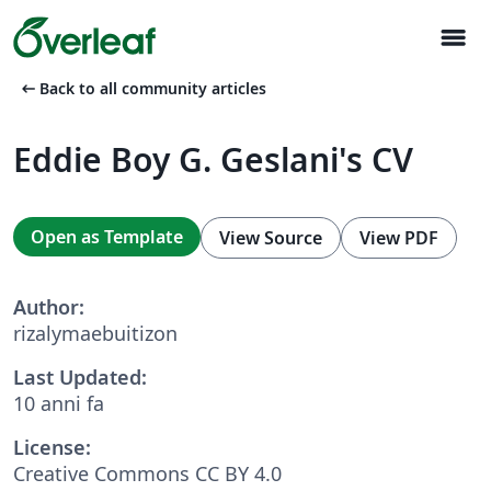
menu
arrow_left_alt
Back to all community articles
Eddie Boy G. Geslani's CV
Open as Template
View Source
View PDF
Author:
rizalymaebuitizon
Last Updated:
10 anni fa
License:
Creative Commons CC BY 4.0