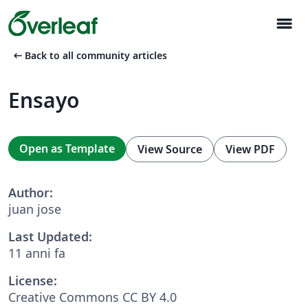
menu
arrow_left_alt
Back to all community articles
Ensayo
Open as Template
View Source
View PDF
Author:
juan jose
Last Updated:
11 anni fa
License:
Creative Commons CC BY 4.0