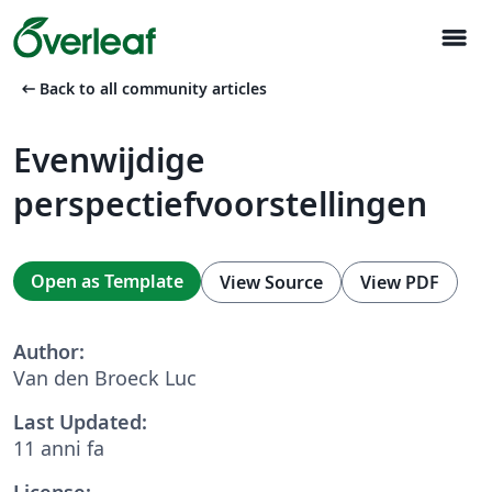
menu
arrow_left_alt
Back to all community articles
Evenwijdige
perspectiefvoorstellingen
Open as Template
View Source
View PDF
Author:
Van den Broeck Luc
Last Updated:
11 anni fa
License: