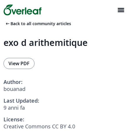
menu
arrow_left_alt
Back to all community articles
exo d arithemitique
View PDF
Author:
bouanad
Last Updated:
9 anni fa
License:
Creative Commons CC BY 4.0