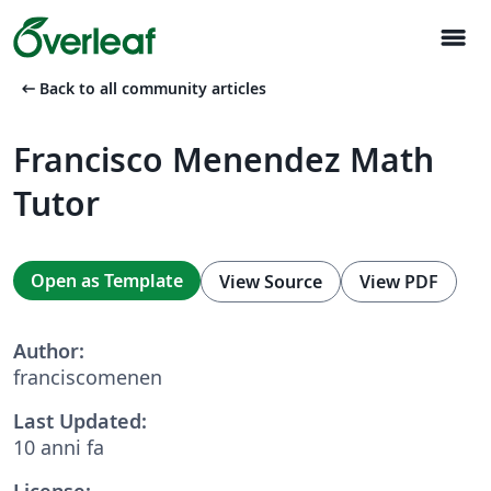
menu
arrow_left_alt
Back to all community articles
Francisco Menendez Math
Tutor
Open as Template
View Source
View PDF
Author:
franciscomenen
Last Updated:
10 anni fa
License: