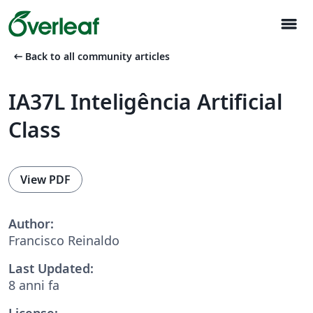
menu
arrow_left_alt
Back to all community articles
IA37L Inteligência Artificial
Class
View PDF
Author:
Francisco Reinaldo
Last Updated:
8 anni fa
License: