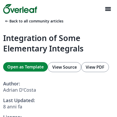
menu
arrow_left_alt
Back to all community articles
Integration of Some
Elementary Integrals
Open as Template
View Source
View PDF
Author:
Adrian D'Costa
Last Updated:
8 anni fa
License: