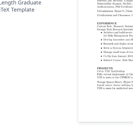
Length Graduate
aTeX Template