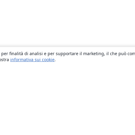
 per finalità di analisi e per supportare il marketing, il che può co
nostra
informativa sui cookie
.
About
About us
Careers