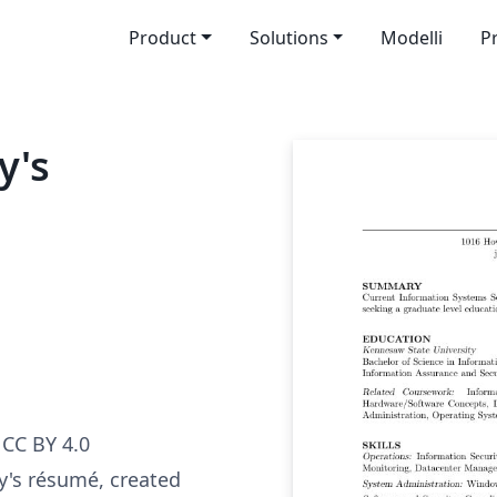
Product
Solutions
Modelli
P
y's
CC BY 4.0
y's résumé, created