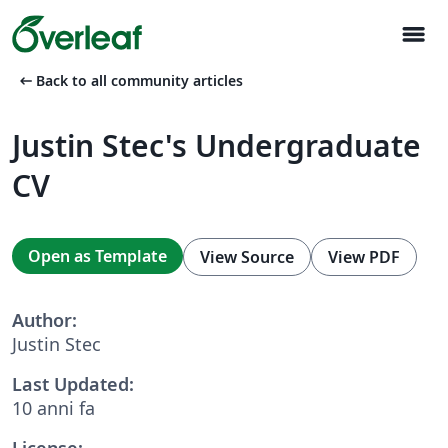
menu
arrow_left_alt
Back to all community articles
Justin Stec's Undergraduate
CV
Open as Template
View Source
View PDF
Author:
Justin Stec
Last Updated:
10 anni fa
License: