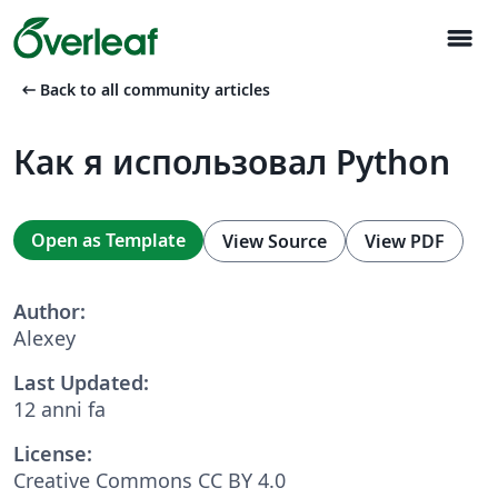
menu
arrow_left_alt
Back to all community articles
Как я использовал Python
Open as Template
View Source
View PDF
Author:
Alexey
Last Updated:
12 anni fa
License:
Creative Commons CC BY 4.0