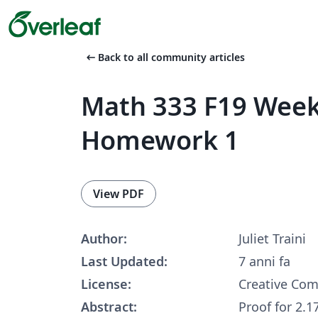
arrow_left_alt
Back to all community articles
Math 333 F19 Week
Homework 1
View PDF
Author:
Juliet Traini
Last Updated:
7 anni fa
License:
Creative Co
Abstract:
Proof for 2.1