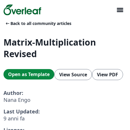
menu
arrow_left_alt
Back to all community articles
Matrix-Multiplication
Revised
Open as Template
View Source
View PDF
Author:
Nana Engo
Last Updated:
9 anni fa
License: