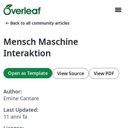
menu
arrow_left_alt
Back to all community articles
Mensch Maschine
Interaktion
Open as Template
View Source
View PDF
Author:
Emine Cantare
Last Updated:
11 anni fa
License: