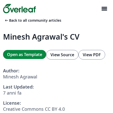
menu
arrow_left_alt
Back to all community articles
Minesh Agrawal's CV
Open as Template
View Source
View PDF
Author:
Minesh Agrawal
Last Updated:
7 anni fa
License:
Creative Commons CC BY 4.0