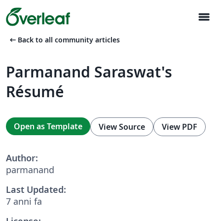
menu
arrow_left_alt
Back to all community articles
Parmanand Saraswat's
Résumé
Open as Template
View Source
View PDF
Author:
parmanand
Last Updated:
7 anni fa
License: