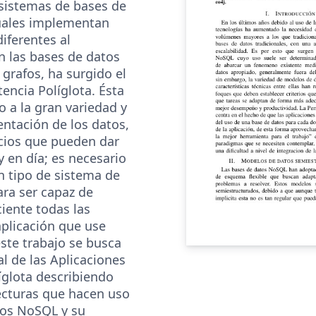
 sistemas de bases de
uales implementan
iferentes al
n las bases de datos
grafos, ha surgido el
encia Políglota. Ésta
 a la gran variedad y
entación de los datos,
icios que pueden dar
y en día; es necesario
n tipo de sistema de
ra ser capaz de
ciente todas las
aplicación que use
ste trabajo se busca
l de las Aplicaciones
íglota describiendo
tecturas que hacen uso
tos NoSQL y su