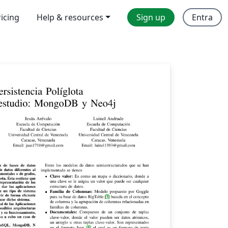
ricing
Help & resources
Sign up
Entra