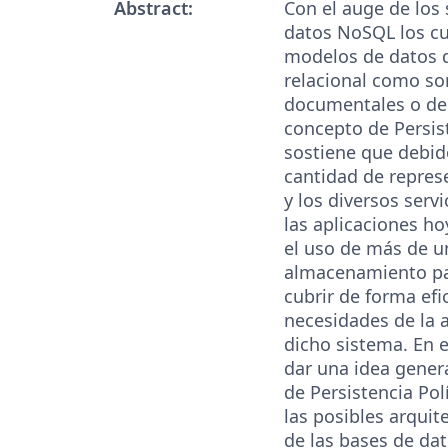
Abstract:
Con el auge de los
datos NoSQL los c
modelos de datos d
relacional como so
documentales o de 
concepto de Persist
sostiene que debido
cantidad de repres
y los diversos serv
las aplicaciones ho
el uso de más de u
almacenamiento pa
cubrir de forma efi
necesidades de la 
dicho sistema. En e
dar una idea genera
de Persistencia Pol
las posibles arqui
de las bases de da