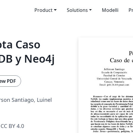
Product
Solutions
Modelli
P
ota Caso
DB y Neo4j
ew PDF
erson Santiago, Luinel
CC BY 4.0