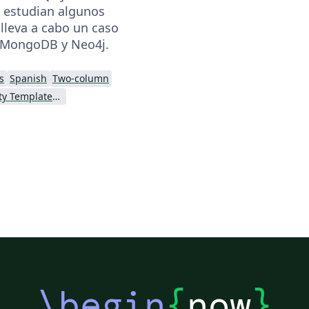
 estudian algunos
 lleva a cabo un caso
 MongoDB y Neo4j.
s
Spanish
Two-column
IEEE Community Templates and Examples
\begin
{
now
}