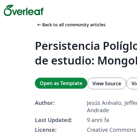
arrow_left_alt
Back to all community articles
Persistencia Polígl
de estudio: Mongo
Open as Template
View Source
Vi
Author:
Jesús Arévalo, Jeff
Andrade
Last Updated:
9 anni fa
License:
Creative Commons 