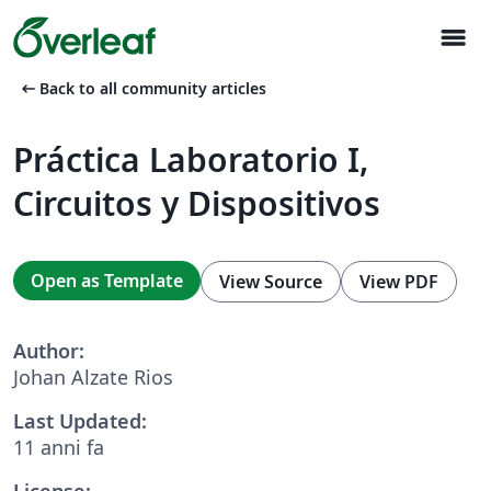
menu
arrow_left_alt
Back to all community articles
Práctica Laboratorio I,
Circuitos y Dispositivos
Open as Template
View Source
View PDF
Author:
Johan Alzate Rios
Last Updated:
11 anni fa
License: