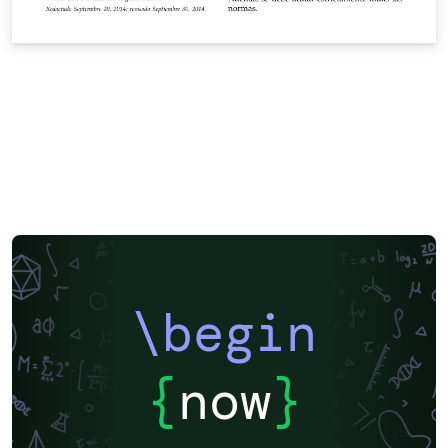
\begin
{
now
}