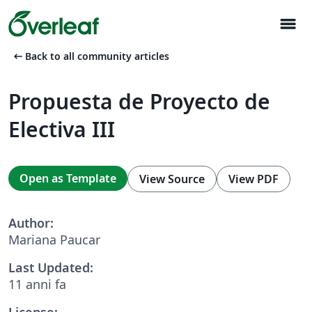
menu
arrow_left_alt
Back to all community articles
Propuesta de Proyecto de
Electiva III
Open as Template
View Source
View PDF
Author:
Mariana Paucar
Last Updated:
11 anni fa
License: