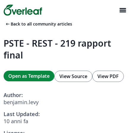
menu
arrow_left_alt
Back to all community articles
PSTE - REST - 219 rapport
final
Open as Template
View Source
View PDF
Author:
benjamin.levy
Last Updated:
10 anni fa
License: