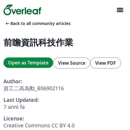
menu
arrow_left_alt
Back to all community articles
前瞻資訊科技作業
Open as Template
View Source
View PDF
Author:
資工二高為勳_B06902116
Last Updated:
7 anni fa
License:
Creative Commons CC BY 4.0