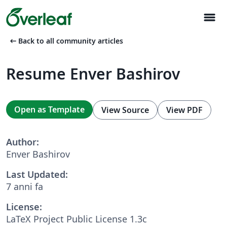
menu
arrow_left_alt
Back to all community articles
Resume Enver Bashirov
Open as Template
View Source
View PDF
Author:
Enver Bashirov
Last Updated:
7 anni fa
License:
LaTeX Project Public License 1.3c