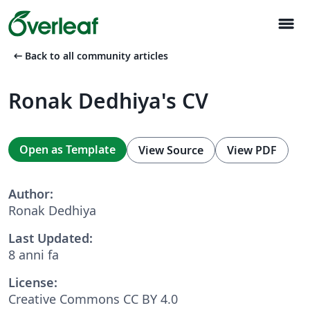
menu
arrow_left_alt
Back to all community articles
Ronak Dedhiya's CV
Open as Template
View Source
View PDF
Author:
Ronak Dedhiya
Last Updated:
8 anni fa
License:
Creative Commons CC BY 4.0