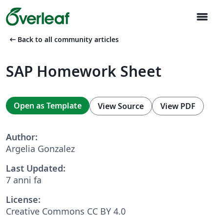
menu
arrow_left_alt
Back to all community articles
SAP Homework Sheet
Open as Template
View Source
View PDF
Author:
Argelia Gonzalez
Last Updated:
7 anni fa
License:
Creative Commons CC BY 4.0