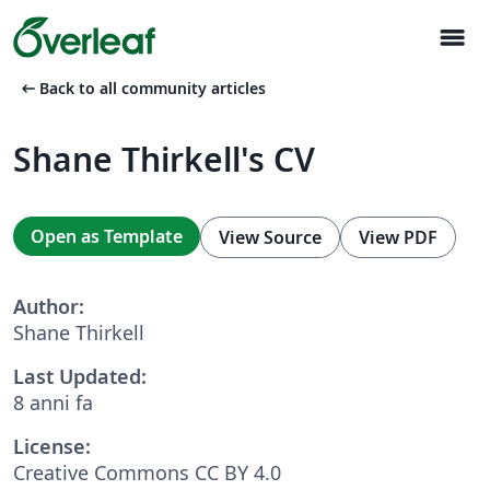
menu
arrow_left_alt
Back to all community articles
Shane Thirkell's CV
Open as Template
View Source
View PDF
Author:
Shane Thirkell
Last Updated:
8 anni fa
License:
Creative Commons CC BY 4.0