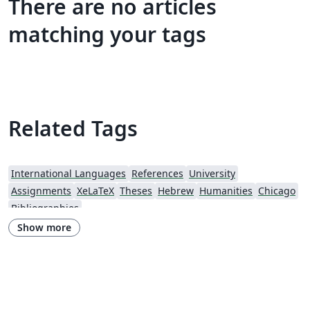
There are no articles
matching your tags
Related Tags
International Languages
References
University
Assignments
XeLaTeX
Theses
Hebrew
Humanities
Chicago
Bibliographies
Show more