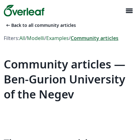
menu
arrow_left_alt
Back to all community articles
Filters:
All
/
Modelli
/
Examples
/
Community articles
Community articles —
Ben-Gurion University
of the Negev