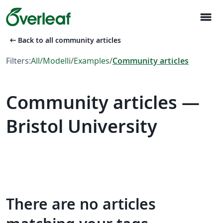
menu
arrow_left_alt
Back to all community articles
Filters:
All
/
Modelli
/
Examples
/
Community articles
Community articles —
Bristol University
There are no articles