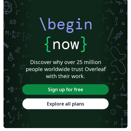
\begin
{
now
}
Discover why over 25 million
people worldwide trust Overleaf
with their work.
Sign up for free
Explore all plans