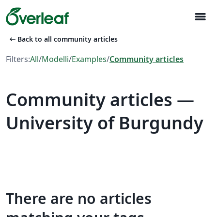
menu
arrow_left_alt
Back to all community articles
Filters:
All
/
Modelli
/
Examples
/
Community articles
Community articles —
University of Burgundy
There are no articles