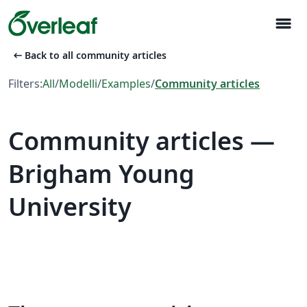
menu
arrow_left_alt
Back to all community articles
Filters:
All
/
Modelli
/
Examples
/
Community articles
Community articles —
Brigham Young
University