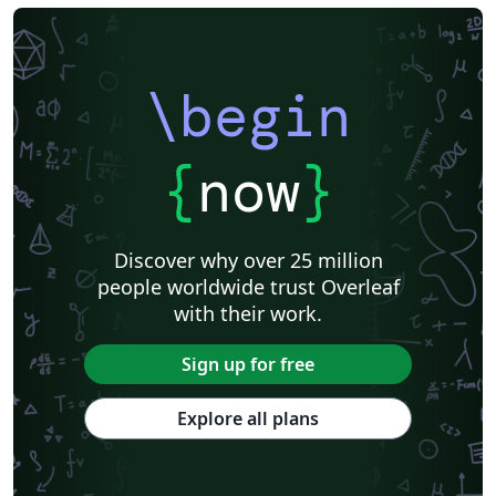
\begin
{
now
}
Discover why over 25 million
people worldwide trust Overleaf
with their work.
Sign up for free
Explore all plans