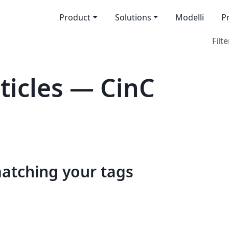
Product
Solutions
Modelli
P
Filte
icles — CinC
matching your tags