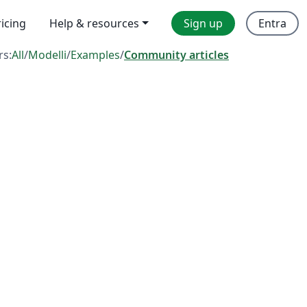
ricing
Help & resources
Sign up
Entra
rs:
All
/
Modelli
/
Examples
/
Community articles