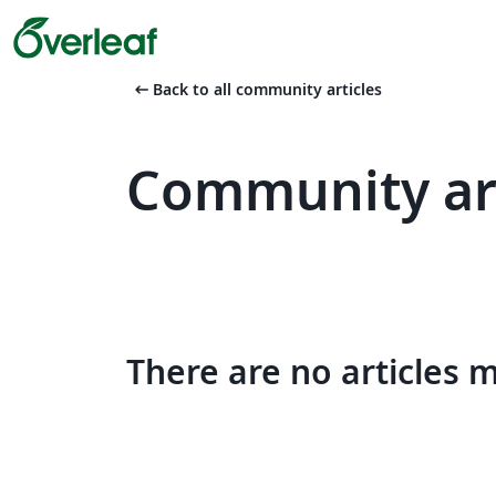
arrow_left_alt
Back to all community articles
Community art
There are no articles 