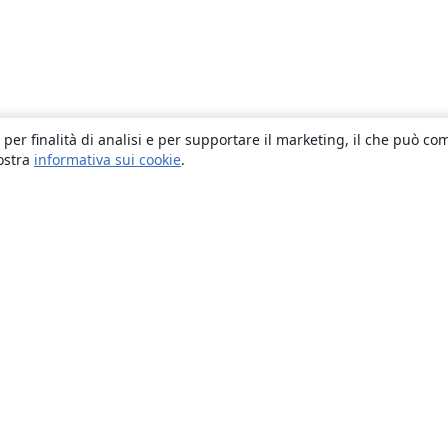
 per finalità di analisi e per supportare il marketing, il che può co
nostra
informativa sui cookie
.
About
About us
Careers
Blog