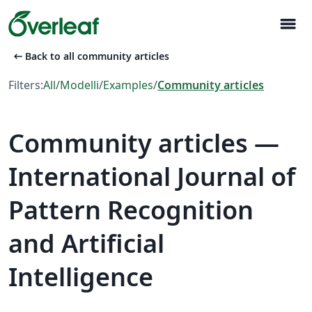
menu
arrow_left_alt
Back to all community articles
Filters:
All
/
Modelli
/
Examples
/
Community articles
Community articles —
International Journal of
Pattern Recognition
and Artificial
Intelligence