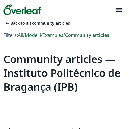
menu
arrow_left_alt
Back to all community articles
Filters:
All
/
Modelli
/
Examples
/
Community articles
Community articles —
Instituto Politécnico de
Bragança (IPB)