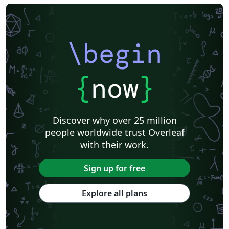
\begin
{
now
}
Discover why over 25 million
people worldwide trust Overleaf
with their work.
Sign up for free
Explore all plans