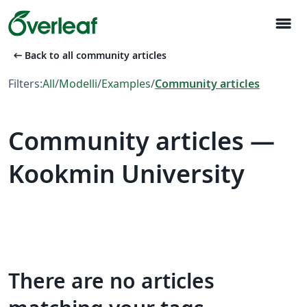
menu
arrow_left_alt
Back to all community articles
Filters:
All
/
Modelli
/
Examples
/
Community articles
Community articles —
Kookmin University
There are no articles