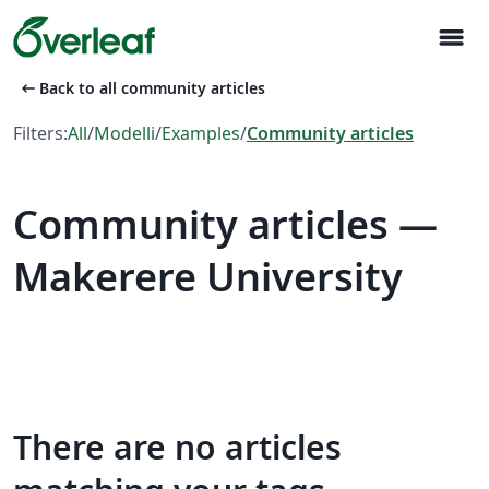
menu
arrow_left_alt
Back to all community articles
Filters:
All
/
Modelli
/
Examples
/
Community articles
Community articles —
Makerere University
There are no articles