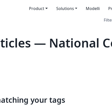
Product
Solutions
Modelli
P
Filte
icles — National C
matching your tags