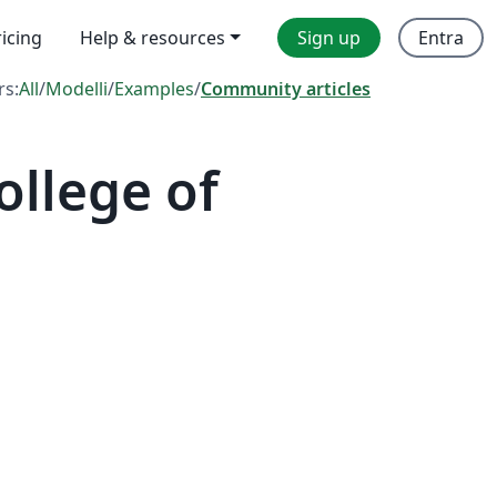
ricing
Help & resources
Sign up
Entra
rs:
All
/
Modelli
/
Examples
/
Community articles
ollege of