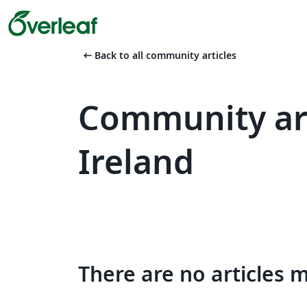
arrow_left_alt
Back to all community articles
Community art
Ireland
There are no articles 