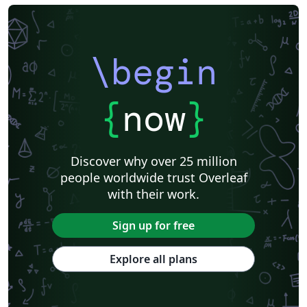
\begin
{
now
}
Discover why over 25 million
people worldwide trust Overleaf
with their work.
Sign up for free
Explore all plans