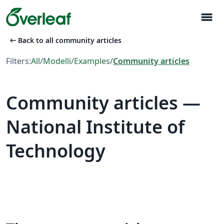
menu
arrow_left_alt
Back to all community articles
Filters:
All
/
Modelli
/
Examples
/
Community articles
Community articles —
National Institute of
Technology