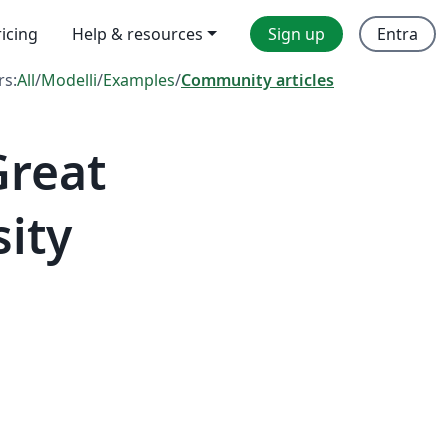
ricing
Help & resources
Sign up
Entra
rs:
All
/
Modelli
/
Examples
/
Community articles
Great
sity