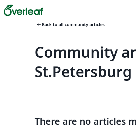
arrow_left_alt
Back to all community articles
Community art
St.Petersburg 
There are no articles 