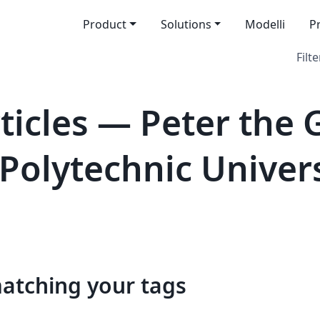
Product
Solutions
Modelli
P
Filte
icles — Peter the 
Polytechnic Univer
matching your tags