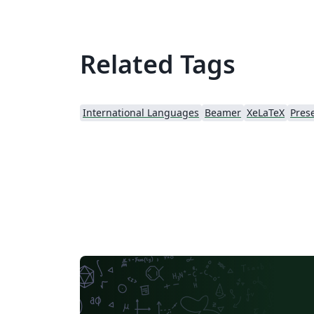
Related Tags
International Languages
Beamer
XeLaTeX
Pres