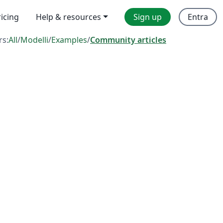
ricing
Help & resources
Sign up
Entra
rs:
All
/
Modelli
/
Examples
/
Community articles