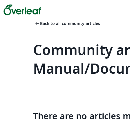
arrow_left_alt
Back to all community articles
Community art
Manual/Docu
There are no articles 