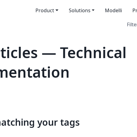
Product
Solutions
Modelli
P
Filte
icles — Technical
mentation
matching your tags