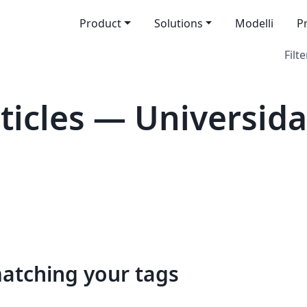
Product
Solutions
Modelli
P
Filte
icles — Universida
matching your tags