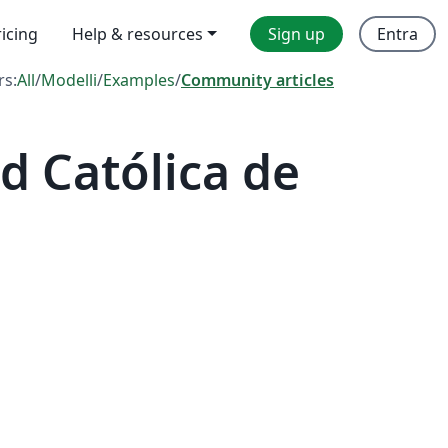
ricing
Help & resources
Sign up
Entra
rs:
All
/
Modelli
/
Examples
/
Community articles
d Católica de