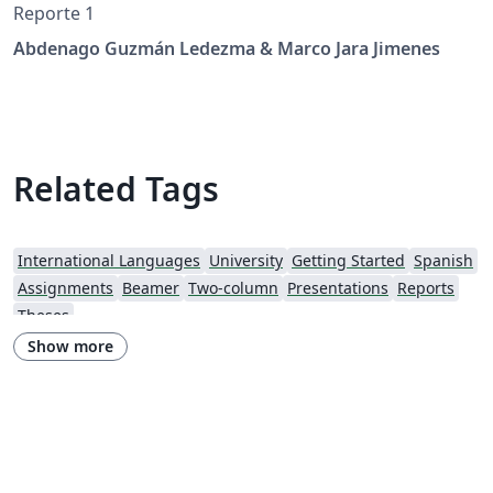
Reporte 1
Abdenago Guzmán Ledezma & Marco Jara Jimenes
Related Tags
International Languages
University
Getting Started
Spanish
Assignments
Beamer
Two-column
Presentations
Reports
Theses
Show more