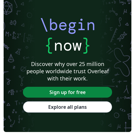
\begin
{
now
}
Discover why over 25 million
people worldwide trust Overleaf
with their work.
Sign up for free
Explore all plans