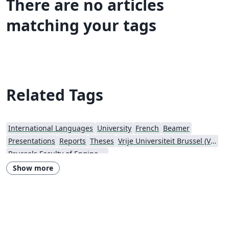
There are no articles
matching your tags
Related Tags
International Languages
University
French
Beamer
Presentations
Reports
Theses
Vrije Universiteit Brussel (VUB)
Brussels Faculty of Engineering
Show more