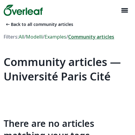
menu
arrow_left_alt
Back to all community articles
Filters:
All
/
Modelli
/
Examples
/
Community articles
Community articles —
Université Paris Cité
There are no articles