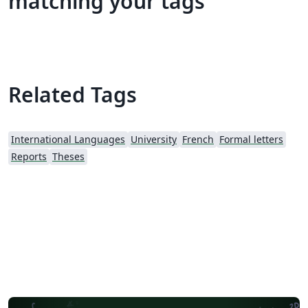
matching your tags
Related Tags
International Languages
University
French
Formal letters
Reports
Theses