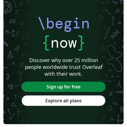
\begin
{
now
}
Discover why over 25 million
people worldwide trust Overleaf
with their work.
Sign up for free
Explore all plans